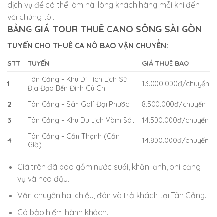
dịch vụ để có thể làm hài lòng khách hàng mỗi khi đến
với chúng tôi.
BẢNG GIÁ TOUR THUÊ CANO SÔNG SÀI GÒN
TUYẾN CHO THUÊ CA NÔ BAO VẬN CHUYỂN:
STT
TUYẾN
GIÁ THUÊ BAO
Tân Cảng – Khu Di Tích Lịch Sử
1
13.000.000đ/chuyến
Địa Đạo Bến Đình Củ Chi
2
Tân Cảng – Sân Golf Đại Phước
8.500.000đ/chuyến
3
Tân Cảng – Khu Du Lịch Vàm Sát
14.500.000đ/chuyến
Tân Cảng – Cần Thạnh (Cần
4
14.800.000đ/chuyến
Giờ)
Giá trên đã bao gồm nước suối, khăn lạnh, phí cảng
vụ và neo đậu.
Vận chuyển hai chiều, đón và trả khách tại Tân Cảng.
Có bảo hiểm hành khách.