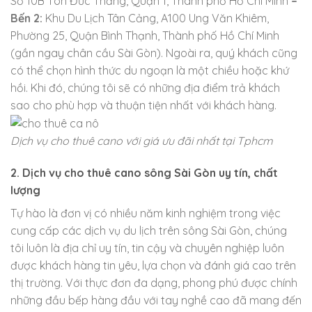
Số 10B Tôn Đức Thắng, Quận 1, Thành phố Hồ Chí Minh
–
Bến 2:
Khu Du Lịch Tân Cảng, A100 Ung Văn Khiêm,
Phường 25, Quận Bình Thạnh, Thành phố Hồ Chí Minh
(gần ngay chân cầu Sài Gòn). Ngoài ra, quý khách cũng
có thể chọn hình thức du ngoạn là một chiều hoặc khứ
hồi. Khi đó, chúng tôi sẽ có những địa điểm trả khách
sao cho phù hợp và thuận tiện nhất với khách hàng.
Dịch vụ cho thuê cano với giá ưu đãi nhất tại Tphcm
2. Dịch vụ cho thuê cano sông Sài Gòn uy tín, chất
lượng
Tự hào là đơn vị có nhiều năm kinh nghiệm trong việc
cung cấp các dịch vụ du lịch trên sông Sài Gòn, chúng
tôi luôn là địa chỉ uy tín, tin cậy và chuyên nghiệp luôn
được khách hàng tin yêu, lựa chọn và đánh giá cao trên
thị trường. Với thực đơn đa dạng, phong phú được chính
những đầu bếp hàng đầu với tay nghề cao đã mang đến