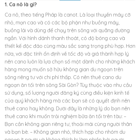
1. Ca nô là gì?
Ca nô, theo tiếng Pháp là canot. Là loại thuyền máy cỡ
nhỏ, mạn cao và có các bộ phận như buồng máy,
buồng lái và dùng để chạy trên sông với quãng đường
ngắn. Với hình dánh thanh thoát, có độ bóng cao và
thiết kế độc đáo cùng màu sắc sang trọng phù hợp. Hơn
nữa, với đặc tính ổn định về tốc độ và giá thành hợp lý
nên cano luôn là lựa chọn số một dành cho những khách
hàng mong muốn sở hữu không gian du ngoạn trên
sông riêng tư với chi phí thấp. Có nên thuê cano du
ngoạn ăn tối trên sông Sài Gòn? Tùy thuộc vào nhu cầu
sử dụng, số lượng người đăng ký cùng điều kiện kinh tế
của quý khách hàng mà các bạn sẽ có quyết định nên
thuê cano hay không. Dưới đây là những lý do bạn nên
thuê cano khi muốn trải nghiệm bữa ăn tối trên tàu: –
Bạn cần không gian riêng tư, thoải mái cùng người thân
và bạn bè. – Không gian nhỏ, thích hợp cho nhóm du
ngoạn ít người và không thích bị làm phiền bởi người