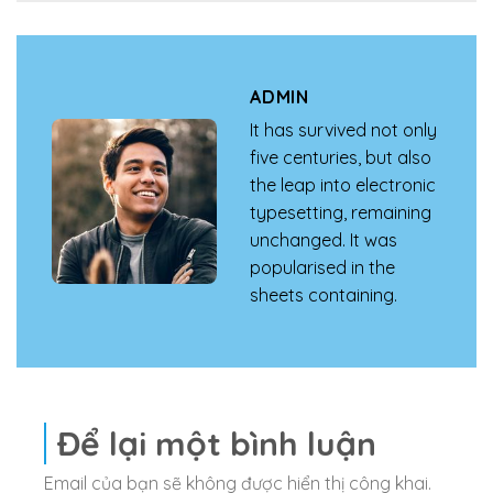
ADMIN
It has survived not only
five centuries, but also
the leap into electronic
typesetting, remaining
unchanged. It was
popularised in the
sheets containing.
Để lại một bình luận
Email của bạn sẽ không được hiển thị công khai.