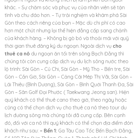
khác. – Sự chăm sóc và phục vụ của nhân viên sẽ tận
tình và chu đáo hơn. – Tự trải nghiệm và khám phá Sài
Gòn theo cách riêng của bạn – Mặc dù chi phí có cao
hơn một chút nhưng lại thể hiện đẳng cấp sang chảnh
của khách hàng. – Không bị gò bó và thoải mái với quỹ
thời gian thuê đăng ký du ngoạn. Ngoài dịch vụ
cho
thuê ca nô
du ngoạn ăn tối trên sông Bạch Đằng thì
chúng tôi còn cung cấp dịch vụ du lịch sông nước theo
lộ trình: Sài Gòn – Củ Chi, Sài Gòn – Mỹ Tho – Bến tre, Sài
Gòn – Cần Giờ, Sài Gòn – Cảng Cái Mép Thị Vãi, Sài Gòn –
Lái Thiêu (Bình Dương), Sài Gòn – Bình Quới Thanh Đa, Sài
Gòn – Sân Golf Đại Phước ( Taekwang Jeong san). Hiện
quý khách có thể thuê cano theo giờ, theo ngày hoặc
cũng có thể chọn dịch vụ cho thuê ca nô theo tour du
lịch đường sông mà chúng tôi đã cung cấp. Bên cạnh
đó, đối với ca nô thì quý khách có thể chọn địa điểm đón
khách như sau:
– Bến 1:
Ga Tàu Cao Tốc Bến Bạch Đằng,