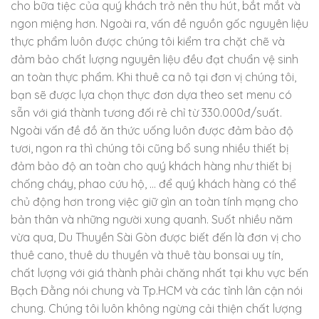
cho bữa tiệc của quý khách trở nên thu hút, bắt mắt và
ngon miệng hơn. Ngoài ra, vấn đề nguồn gốc nguyên liệu
thực phẩm luôn được chúng tôi kiểm tra chặt chẽ và
đảm bảo chất lượng nguyên liệu đều đạt chuẩn vệ sinh
an toàn thực phẩm. Khi thuê ca nô tại đơn vị chúng tôi,
bạn sẽ được lựa chọn thực đơn dựa theo set menu có
sẵn với giá thành tương đối rẻ chỉ từ 330.000đ/suất.
Ngoài vấn đề đồ ăn thức uống luôn được đảm bảo độ
tươi, ngon ra thì chúng tôi cũng bổ sung nhiều thiết bị
đảm bảo độ an toàn cho quý khách hàng như thiết bị
chống cháy, phao cứu hộ, … để quý khách hàng có thể
chủ động hơn trong việc giữ gìn an toàn tính mạng cho
bản thân và những người xung quanh. Suốt nhiều năm
vừa qua, Du Thuyền Sài Gòn được biết đến là đơn vị cho
thuê cano, thuê du thuyền và thuê tàu bonsai uy tín,
chất lượng với giá thành phải chăng nhất tại khu vực bến
Bạch Đằng nói chung và Tp.HCM và các tỉnh lân cận nói
chung. Chúng tôi luôn không ngừng cải thiện chất lượng