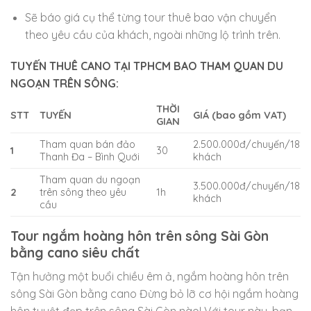
Sẽ báo giá cụ thể từng tour thuê bao vận chuyển
theo yêu cầu của khách, ngoài những lộ trình trên.
TUYẾN THUÊ CANO TẠI TPHCM BAO THAM QUAN DU
NGOẠN TRÊN SÔNG:
THỜI
STT
TUYẾN
GIÁ (bao gồm VAT)
GIAN
Tham quan bán đảo
2.500.000đ/chuyến/18
1
30
Thanh Đa – Bình Quới
khách
Tham quan du ngoạn
3.500.000đ/chuyến/18
2
trên sông theo yêu
1h
khách
cầu
Tour ngắm hoàng hôn trên sông Sài Gòn
bằng cano siêu chất
Tận hưởng một buổi chiều êm ả, ngắm hoàng hôn trên
sông Sài Gòn bằng cano Đừng bỏ lỡ cơ hội ngắm hoàng
hôn tuyệt đẹp trên sông Sài Gòn nào! Với tour này, bạn