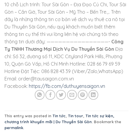
10 chỗ Lịch trình: Tour Sài Gòn – Địa Đạo Củ Chi, Tour Sài
Gòn – Cần Giờ, Tour Sài Gòn – Mỹ Tho – Bến Tre.,.. Trên
đây là những thông tin cơ bản về dịch vụ thuê ca nô tại
Du Thuyền Sài Gòn, nếu quý khách muốn biết thêm
thông tin cụ thể thì vui lòng liên hệ với chúng tôi theo
thông tin dưới đây: ————————————————-
Công
Ty TNHH Thương Mại Dịch Vụ Du Thuyền Sài Gòn
Địa
chỉ: Số 32, đường số 11, KDC Cityland Park Hills, Phường
10, Quận Gò Vấp, Hồ Chí Minh Hotline: 028 66 79 69 59
Hotline Đặt Tiệc: 086 828 43 39 (Viber/Zalo,WhatsApp)
Email: order@tausaigon.com.vn
Facebook:
https://fb.com/duthuyensaigon.vn
This entry was posted in
Tin tức
,
Tin tour
,
Tin tức sự kiện,
chương trình khuyến mãi | Du Thuyền Sài Gòn
. Bookmark the
permalink
.