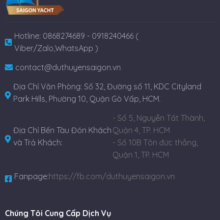
Hotline: 0868274689 - 0918240466 (
Viber/Zalo,WhatsApp )
contact@duthuyensaigon.vn
Địa Chỉ Văn Phòng: Số 32, Đường số 11, KDC Cityland
Park Hills, Phường 10, Quận Gò Vấp, HCM.
- Số 5, Nguyễn Tất Thành,
Địa Chỉ Bến Tàu Đón Khách
Quận 4, TP. HCM
và Trả Khách:
- Số 10B Tôn đức thắng,
Quận 1, TP. HCM
Fanpage:
https://fb.com/duthuyensaigon.vn
Chúng Tôi Cung Cấp Dịch Vụ