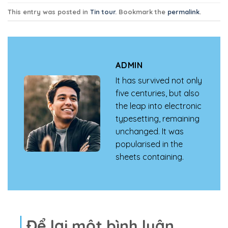
This entry was posted in
Tin tour
. Bookmark the
permalink
.
ADMIN
It has survived not only
five centuries, but also
the leap into electronic
typesetting, remaining
unchanged. It was
popularised in the
sheets containing.
Để lại một bình luận