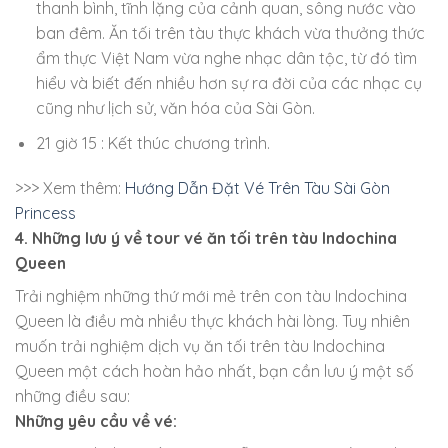
thanh bình, tĩnh lặng của cảnh quan, sông nước vào
ban đêm. Ăn tối trên tàu thực khách vừa thưởng thức
ẩm thực Việt Nam vừa nghe nhạc dân tộc, từ đó tìm
hiểu và biết đến nhiều hơn sự ra đời của các nhạc cụ
cũng như lịch sử, văn hóa của Sài Gòn.
21 giờ 15 : Kết thúc chương trình.
​>>> Xem thêm:
Hướng Dẫn Đặt Vé Trên Tàu Sài Gòn
Princess
4. Những lưu ý về tour vé ăn tối trên tàu Indochina
Queen
Trải nghiệm những thứ mới mẻ trên con tàu Indochina
Queen là điều mà nhiều thực khách hài lòng. Tuy nhiên
muốn trải nghiệm dịch vụ ăn tối trên tàu Indochina
Queen một cách hoàn hảo nhất, bạn cần lưu ý một số
những điều sau:
Những yêu cầu về vé: