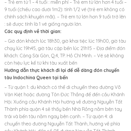
– Trẻ em từ 1 – 4 tuổi : miễn phí – Trẻ em từ lớn hơn 4 tuổi –
9 tuổi (chiều cao dưới 1m2): tính 1/2 vé (trẻ em không có
chính sách khuyến mãi). – Trẻ em từ lớn hơn 9 tuổi trở lên
: sẽ được tính là 1 vé giống người lớn.
Các quy định về thời gian:
– Giờ đón khách lúc 18h30, giờ khai tiệc lúc 19h00, giờ tàu
chạy lúc 19h45, giờ tàu cập bến lúc 21h15 – Địa điểm đón
khách: Cảng Sài Gòn, Q.4, TP. Hồ Chí Minh. – Vé sẽ không
còn hiệu lực kể từ khi tàu xuất bến
Hướng dẫn thực khách đi lại để dễ dàng đón chuyến
tàu Indochina Queen tại bến
– Từ quận 1: du khách có thể di chuyển theo đường Võ
Văn Kiệt hoặc đường Tôn Đức Thắng để đến cầu Khánh
Hội. Xuống cầu Khánh Hội hướng về đường Nguyễn Tất
Thành phía quận 4 sẽ thấy bến Nhà Rồng nằm bên tay
trái và bến tàu nằm ngay bên cạnh. – Từ quận 4: di
chuyển theo đường Nguyễn Tất Thành, hướng về phía