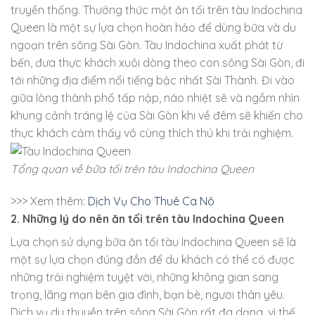
truyền thống. Thưởng thức một ăn tối trên tàu Indochina
Queen là một sự lựa chọn hoàn hảo để dùng bữa và du
ngoạn trên sông Sài Gòn. Tàu Indochina xuất phát từ
bến, đưa thực khách xuôi dòng theo con sông Sài Gòn, đi
tới những địa điểm nổi tiếng bậc nhất Sài Thành. Đi vào
giữa lòng thành phố tấp nập, náo nhiệt sẽ và ngắm nhìn
khung cảnh tráng lệ của Sài Gòn khi về đêm sẽ khiến cho
thực khách cảm thấy vô cùng thích thú khi trải nghiệm.
Tổng quan về bữa tối trên tàu Indochina Queen
>>> Xem thêm:
Dịch Vụ Cho Thuê Ca Nô
2. Những lý do nên ăn tối trên tàu Indochina Queen
Lựa chọn sử dụng bữa ăn tối tàu Indochina Queen sẽ là
một sự lựa chọn đúng đắn để du khách có thể có được
những trải nghiệm tuyệt vời, những không gian sang
trọng, lãng mạn bên gia đình, bạn bè, người thân yêu.
Dịch vụ du thuyền trên sông Sài Gòn rất đa dạng, vì thế