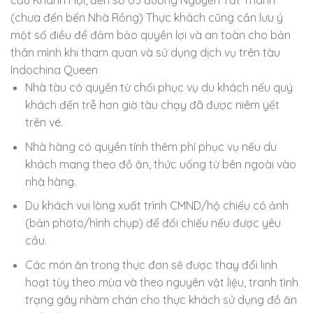
cầu Khánh Hội, đến số 05 đường Nguyễn Tất Thành
(chưa đến bến Nhà Rồng) Thực khách cũng cần lưu ý
một số điều để đảm bảo quyền lợi và an toàn cho bản
thân mình khi tham quan và sử dụng dịch vụ trên tàu
Indochina Queen
Nhà tàu có quyền từ chối phục vụ du khách nếu quý
khách đến trễ hơn giờ tàu chạy đã được niêm yết
trên vé.
Nhà hàng có quyền tính thêm phí phục vụ nếu du
khách mang theo đồ ăn, thức uống từ bên ngoài vào
nhà hàng.
Du khách vui lòng xuất trình CMND/hộ chiếu có ảnh
(bản photo/hình chụp) để đối chiếu nếu được yêu
cầu.
Các món ăn trong thực đơn sẽ được thay đổi linh
hoạt tùy theo mùa và theo nguyên vật liệu, tranh tình
trạng gây nhàm chán cho thực khách sử dụng đồ ăn