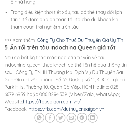
ở nhà hàng.
Trong điều kiện thời tiết xấu, tàu có thể thay đổi lịch
trình để đảm bảo an toàn tối đa cho du khách khi
tham quan trải nghiệm trên tàu.
>>> Xem thêm:
Công Ty Cho Thuê Du Thuyền Giá Uy Tín
5. Ăn tối trên tàu Indochina Queen giá tốt
Nếu có bất kỳ thắc mắc nào cần tư vấn về tàu
indochina queen, thực khách có thể liên hệ qua thông tin
sau : Công Ty TNHH Thương Mại Dịch Vụ Du Thuyền Sài
Gòn Địa chỉ văn phòng: Số 32 Đường số 11, KDC Cityland
Park Hills, Phường 10, Quận Gò Vấp, HCM Hotline: 028
6679 6959 hoặc 086 8284 339 (Viber/Zalo, WhatsApp)
Website:
https://tausaigon.com.vn/
Facebook:
https://fb.com/duthuyensaigon.vn