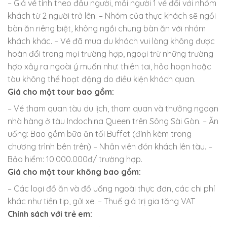
– Giá vé tính theo đầu người, mỗi người 1 vé đối với nhóm
khách từ 2 người trở lên. – Nhóm của thực khách sẽ ngồi
bàn ăn riêng biệt, không ngồi chung bàn ăn với nhóm
khách khác. – Vé đã mua du khách vui lòng không được
hoàn đổi trong mọi trường hợp, ngoại trừ những trường
hợp xảy ra ngoài ý muốn như: thiên tai, hỏa hoạn hoặc
tàu không thể hoạt động do điều kiện khách quan.
Giá cho một tour bao gồm:
– Vé tham quan tàu du lịch, tham quan và thưởng ngoạn
nhà hàng ở tàu Indochina Queen trên Sông Sài Gòn. – Ăn
uống: Bao gồm bữa ăn tối Buffet (đính kèm trong
chương trình bên trên) – Nhân viên đón khách lên tàu. –
Bảo hiểm: 10.000.000đ/ trường hợp.
Giá cho một tour không bao gồm:
– Các loại đồ ăn và đồ uống ngoài thực đơn, các chi phí
khác như tiền tip, gửi xe. – Thuế giá trị gia tăng VAT
Chính sách với trẻ em: