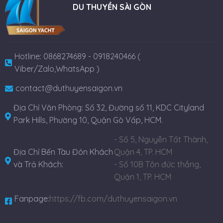
DU THUYỀN SÀI GÒN
Hotline: 0868274689 - 0918240466 (
Viber/Zalo,WhatsApp )
contact@duthuyensaigon.vn
Địa Chỉ Văn Phòng: Số 32, Đường số 11, KDC Cityland
Park Hills, Phường 10, Quận Gò Vấp, HCM.
- Số 5, Nguyễn Tất Thành,
Địa Chỉ Bến Tàu Đón Khách
Quận 4, TP. HCM
và Trả Khách:
- Số 10B Tôn đức thắng,
Quận 1, TP. HCM
Fanpage:
https://fb.com/duthuyensaigon.vn