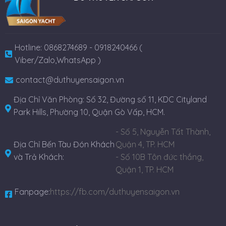
Hotline: 0868274689 - 0918240466 (
Viber/Zalo,WhatsApp )
contact@duthuyensaigon.vn
Địa Chỉ Văn Phòng: Số 32, Đường số 11, KDC Cityland
Park Hills, Phường 10, Quận Gò Vấp, HCM.
- Số 5, Nguyễn Tất Thành,
Địa Chỉ Bến Tàu Đón Khách
Quận 4, TP. HCM
và Trả Khách:
- Số 10B Tôn đức thắng,
Quận 1, TP. HCM
Fanpage:
https://fb.com/duthuyensaigon.vn