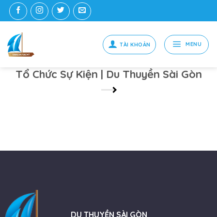
Skip
to
content
MENU
Tổ Chức Sự Kiện | Du Thuyền Sài Gòn
DU THUYỀN SÀI GÒN