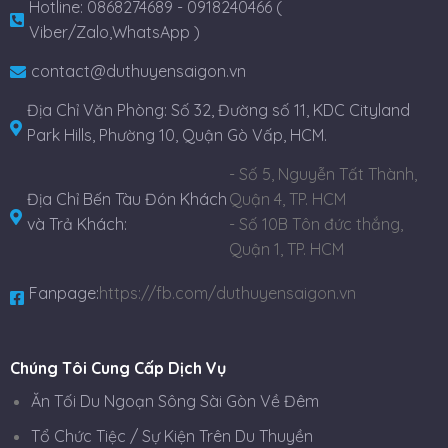
Hotline: 0868274689 - 0918240466 (
Viber/Zalo,WhatsApp )
contact@duthuyensaigon.vn
Địa Chỉ Văn Phòng: Số 32, Đường số 11, KDC Cityland
Park Hills, Phường 10, Quận Gò Vấp, HCM.
- Số 5, Nguyễn Tất Thành,
Địa Chỉ Bến Tàu Đón Khách
Quận 4, TP. HCM
và Trả Khách:
- Số 10B Tôn đức thắng,
Quận 1, TP. HCM
Fanpage:
https://fb.com/duthuyensaigon.vn
Chúng Tôi Cung Cấp Dịch Vụ
Ăn Tối Du Ngoạn Sông Sài Gòn Về Đêm
Tổ Chức Tiệc / Sự Kiện Trên Du Thuyền