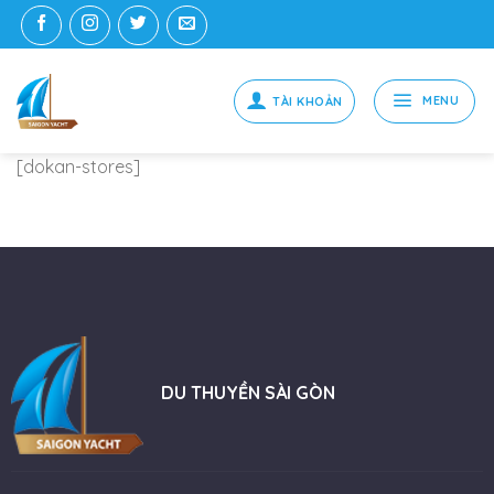
Skip
to
content
MENU
[dokan-stores]
DU THUYỀN SÀI GÒN